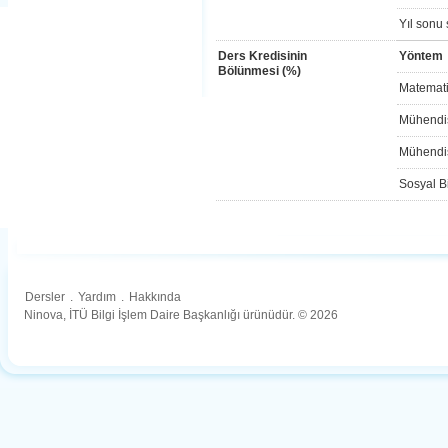
Yıl sonu 
Ders Kredisinin
Yöntem
Bölünmesi (%)
Matemati
Mühendis
Mühendis
Sosyal Bi
Dersler
.
Yardım
.
Hakkında
Ninova, İTÜ Bilgi İşlem Daire Başkanlığı ürünüdür. © 2026