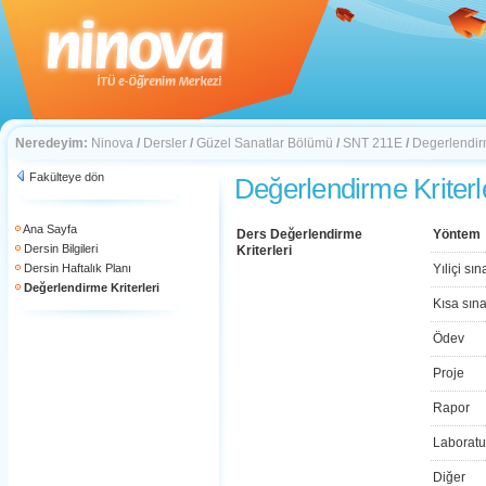
Neredeyim:
Ninova
/
Dersler
/
Güzel Sanatlar Bölümü
/
SNT 211E
/
Degerlendirm
Fakülteye dön
Değerlendirme Kriterl
Ana Sayfa
Ders Değerlendirme
Yöntem
Dersin Bilgileri
Kriterleri
Dersin Haftalık Planı
Yıliçi sın
Değerlendirme Kriterleri
Kısa sın
Ödev
Proje
Rapor
Laboratu
Diğer