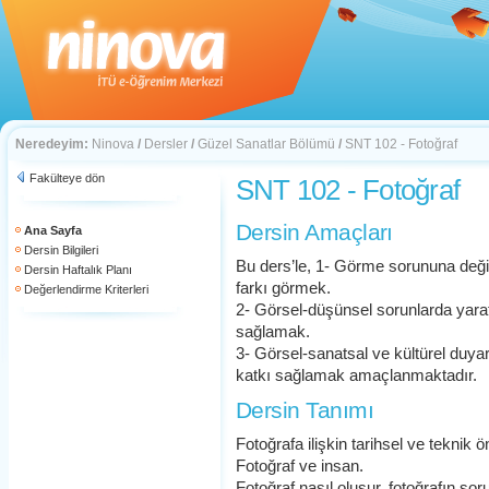
Neredeyim:
Ninova
/
Dersler
/
Güzel Sanatlar Bölümü
/
SNT 102 - Fotoğraf
Fakülteye dön
SNT 102 - Fotoğraf
Dersin Amaçları
Ana Sayfa
Dersin Bilgileri
Bu ders’le, 1- Görme sorununa de
Dersin Haftalık Planı
farkı görmek.
Değerlendirme Kriterleri
2- Görsel-düşünsel sorunlarda yarat
sağlamak.
3- Görsel-sanatsal ve kültürel duyarl
katkı sağlamak amaçlanmaktadır.
Dersin Tanımı
Fotoğrafa ilişkin tarihsel ve teknik ön 
Fotoğraf ve insan.
Fotoğraf nasıl oluşur, fotoğrafın sor