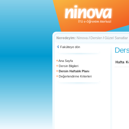
Neredeyim:
Ninova
/
Dersler
/
Güzel Sanatlar
Fakülteye dön
Ders
Ana Sayfa
Hafta
K
Dersin Bilgileri
Dersin Haftalık Planı
Değerlendirme Kriterleri