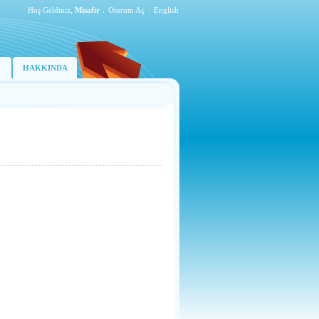
Hoş Geldiniz,
Misafir
.
Oturum Aç
.
English
HAKKINDA