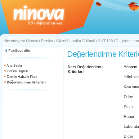
Neredeyim:
Ninova
/
Dersler
/
Güzel Sanatlar Bölümü
/
SNT 108
/
Degerlendirme
Fakülteye dön
Değerlendirme Kriterl
Ana Sayfa
Ders Değerlendirme
Yöntem
Dersin Bilgileri
Kriterleri
Dersin Haftalık Planı
Yıliçi sın
Değerlendirme Kriterleri
Kısa sın
Ödev
Proje
Rapor
Laboratu
Diğer