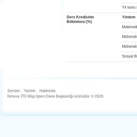
Yıl sonu 
Ders Kredisinin
Yöntem
Bölünmesi (%)
Matemati
Mühendis
Mühendis
Sosyal Bi
Dersler
.
Yardım
.
Hakkında
Ninova, İTÜ Bilgi İşlem Daire Başkanlığı ürünüdür. © 2026