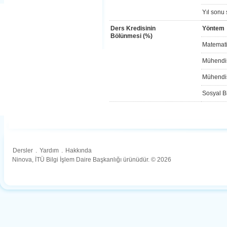
Yıl sonu 
Ders Kredisinin
Yöntem
Bölünmesi (%)
Matemati
Mühendis
Mühendis
Sosyal Bi
Dersler
.
Yardım
.
Hakkında
Ninova, İTÜ Bilgi İşlem Daire Başkanlığı ürünüdür. © 2026