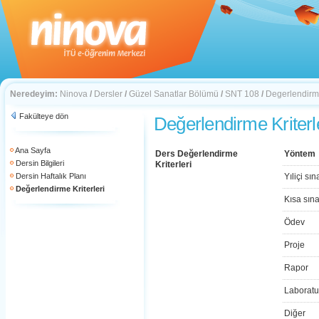
Neredeyim:
Ninova
/
Dersler
/
Güzel Sanatlar Bölümü
/
SNT 108
/
Degerlendirme
Fakülteye dön
Değerlendirme Kriterl
Ana Sayfa
Ders Değerlendirme
Yöntem
Dersin Bilgileri
Kriterleri
Dersin Haftalık Planı
Yıliçi sın
Değerlendirme Kriterleri
Kısa sın
Ödev
Proje
Rapor
Laboratu
Diğer