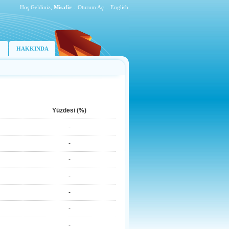
Hoş Geldiniz,
Misafir
.
Oturum Aç
.
English
HAKKINDA
Yüzdesi (%)
-
-
-
-
-
-
-