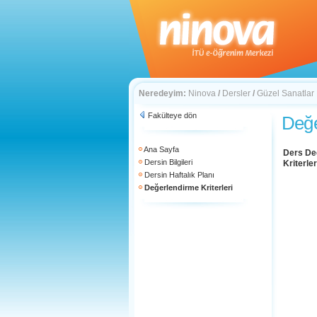
Neredeyim:
Ninova
/
Dersler
/
Güzel Sanatlar
Fakülteye dön
Değe
Ana Sayfa
Ders De
Dersin Bilgileri
Kriterler
Dersin Haftalık Planı
Değerlendirme Kriterleri