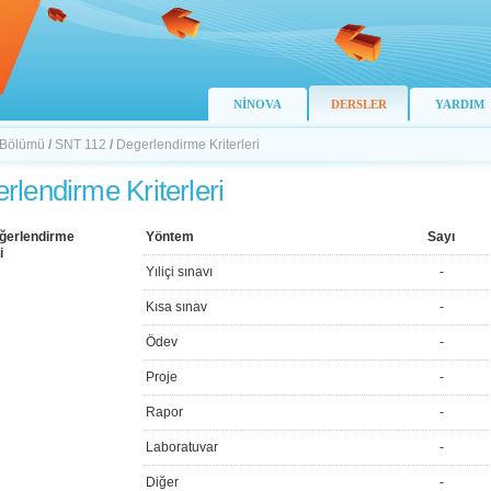
NİNOVA
DERSLER
YARDIM
 Bölümü
/
SNT 112
/
Degerlendirme Kriterleri
rlendirme Kriterleri
ğerlendirme
Yöntem
Sayı
i
Yıliçi sınavı
-
Kısa sınav
-
Ödev
-
Proje
-
Rapor
-
Laboratuvar
-
Diğer
-