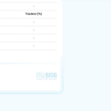
-
Yüzdesi (%)
-
-
-
-