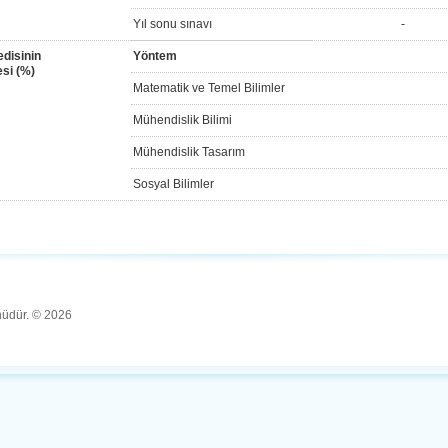
Yıl sonu sınavı
-
disinin
Yöntem
si (%)
Matematik ve Temel Bilimler
Mühendislik Bilimi
Mühendislik Tasarım
Sosyal Bilimler
ünüdür. © 2026