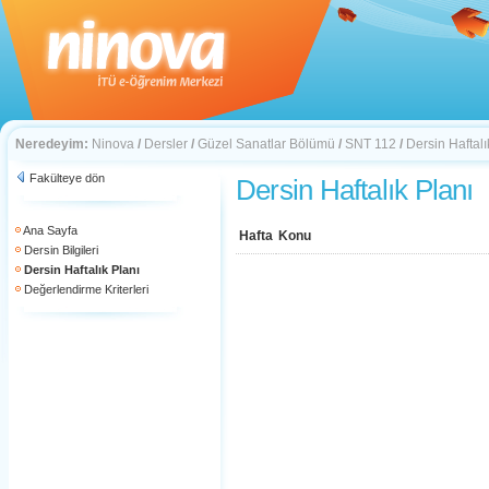
Neredeyim:
Ninova
/
Dersler
/
Güzel Sanatlar Bölümü
/
SNT 112
/
Dersin Haftalı
Fakülteye dön
Dersin Haftalık Planı
Ana Sayfa
Hafta
Konu
Dersin Bilgileri
Dersin Haftalık Planı
Değerlendirme Kriterleri