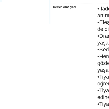
Dersin Amaçları
•İfad
artırı
•Eleş
de di
•Dram
yaşam
•Bede
•Hem 
gözl
yaşa
•Tiya
öğren
•Tiya
edine
•Tiya