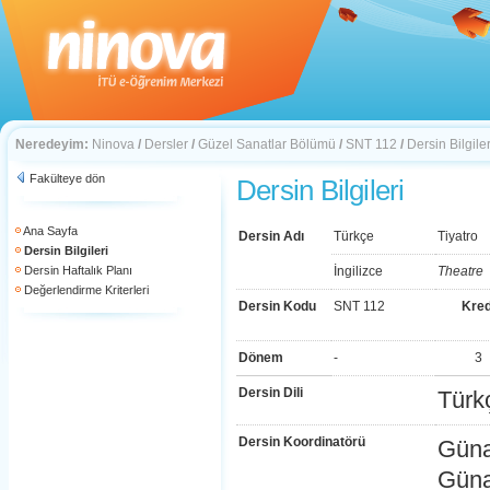
Neredeyim:
Ninova
/
Dersler
/
Güzel Sanatlar Bölümü
/
SNT 112
/
Dersin Bilgiler
Fakülteye dön
Dersin Bilgileri
Ana Sayfa
Dersin Adı
Türkçe
Tiyatro
Dersin Bilgileri
Dersin Haftalık Planı
İngilizce
Theatre
Değerlendirme Kriterleri
Dersin Kodu
SNT 112
Kred
Dönem
-
3
Dersin Dili
Türk
Dersin Koordinatörü
Güna
Güna