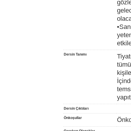
gözle
gelec
olaca
•Sana
yeten
etkil
Dersin Tanımı
Tiyat
tümüy
kişil
İçind
temsi
yapıt
Dersin Çıktıları
Önkoşullar
Önko