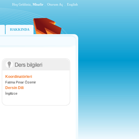
Hoş Geldiniz,
Misafir
.
Oturum Aç
.
English
HAKKINDA
Koordinatörleri
Fatma Pınar Özemir
Dersin Dili
İngilizce