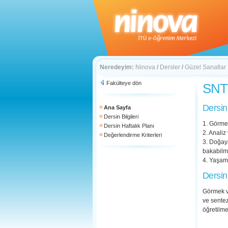
Neredeyim:
Ninova
/
Dersler
/
Güzel Sanatlar
Fakülteye dön
SNT
Dersin
Ana Sayfa
Dersin Bilgileri
1. Görme
Dersin Haftalık Planı
2. Analiz
Değerlendirme Kriterleri
3. Doğaya
bakabilm
4. Yaşam
Dersin
Görmek ve
ve sentez
öğretilmes