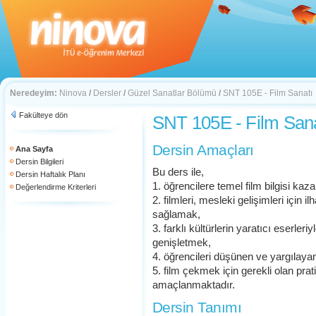
Neredeyim:
Ninova
/
Dersler
/
Güzel Sanatlar Bölümü
/
SNT 105E - Film Sanatı
Fakülteye dön
SNT 105E - Film Sana
Dersin Amaçları
Ana Sayfa
Dersin Bilgileri
Bu ders ile,
Dersin Haftalık Planı
1. öğrencilere temel film bilgisi ka
Değerlendirme Kriterleri
2. filmleri, mesleki gelişimleri için 
sağlamak,
3. farklı kültürlerin yaratıcı eserleri
genişletmek,
4. öğrencileri düşünen ve yargılayan
5. film çekmek için gerekli olan prat
amaçlanmaktadır.
Dersin Tanımı