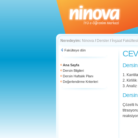
Neredeyim:
Ninova
/
Dersler
/
İnşaat Fakültesi
Fakülteye dön
CEV 
Dersin
Ana Sayfa
Dersin Bilgileri
1. Kantit
Dersin Haftalık Planı
2. Kirlil
Değerlendirme Kriterleri
3. Anali
Dersin
Çözelti h
titrasyonu
reaksiyon