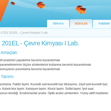
NİNOVA
DERSLER
YARDIM
/
CEV 201EL - Çevre Kimyası I Lab.
201EL - Çevre Kimyası I Lab.
 Amaçları
atif analizleri yapabilme becerisi kazandırmak
ik parametrelerinin ölçüm yöntemlerini kullanma becerisi kazandırmak
z sonuçlarını yorumlama becerisi kazandırmak
 Tanımı
azırlama. Faktör tayini. Kuvvetli asit-kuvvetli baz titrasyonu. Zayıf asit-kuvvetli baz
. Kalıntı klor tayini. Kalsiyum tayini. Klorür tayini. Sülfat tayini. İyot saat
unun kinetiği. Enstrümantal analiz: Optik analiz yöntemleri. Yüzey aktif maddeler.