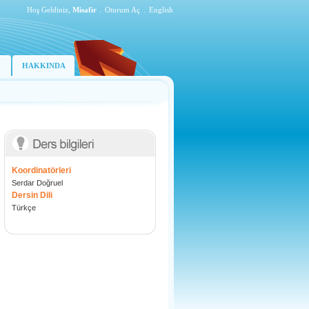
Hoş Geldiniz,
Misafir
.
Oturum Aç
.
English
HAKKINDA
Koordinatörleri
Serdar Doğruel
Dersin Dili
Türkçe