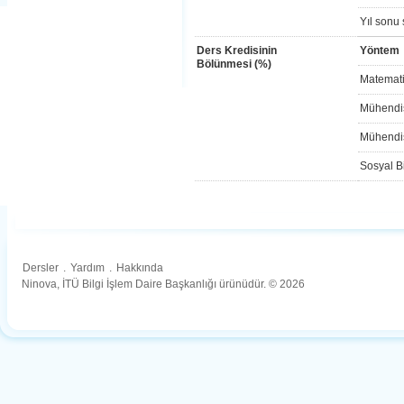
Yıl sonu 
Ders Kredisinin
Yöntem
Bölünmesi (%)
Matemati
Mühendis
Mühendis
Sosyal Bi
Dersler
.
Yardım
.
Hakkında
Ninova, İTÜ Bilgi İşlem Daire Başkanlığı ürünüdür. © 2026