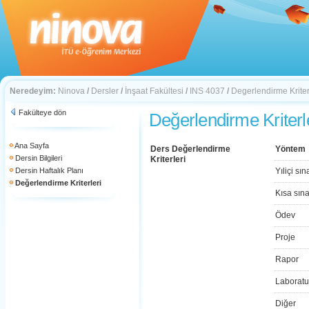
Neredeyim:
Ninova
/
Dersler
/
İnşaat Fakültesi
/
INS 4037
/
Degerlendirme Kriter
Fakülteye dön
Değerlendirme Kriterl
Ana Sayfa
Ders Değerlendirme
Yöntem
Dersin Bilgileri
Kriterleri
Dersin Haftalık Planı
Yıliçi sın
Değerlendirme Kriterleri
Kısa sın
Ödev
Proje
Rapor
Laboratu
Diğer