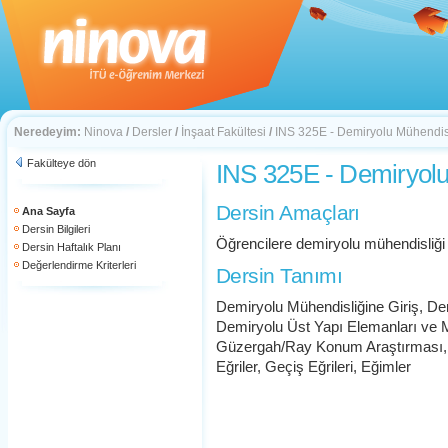
Neredeyim:
Ninova
/
Dersler
/
İnşaat Fakültesi
/
INS 325E - Demiryolu Mühendis
Fakülteye dön
INS 325E - Demiryolu
Dersin Amaçları
Ana Sayfa
Dersin Bilgileri
Öğrencilere demiryolu mühendisliği i
Dersin Haftalık Planı
Değerlendirme Kriterleri
Dersin Tanımı
Demiryolu Mühendisliğine Giriş, De
Demiryolu Üst Yapı Elemanları ve M
Güzergah/Ray Konum Araştırması, R
Eğriler, Geçiş Eğrileri, Eğimler