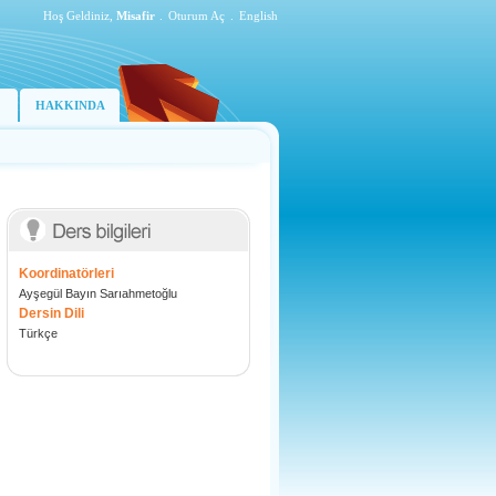
Hoş Geldiniz,
Misafir
.
Oturum Aç
.
English
HAKKINDA
Koordinatörleri
Ayşegül Bayın Sarıahmetoğlu
Dersin Dili
Türkçe