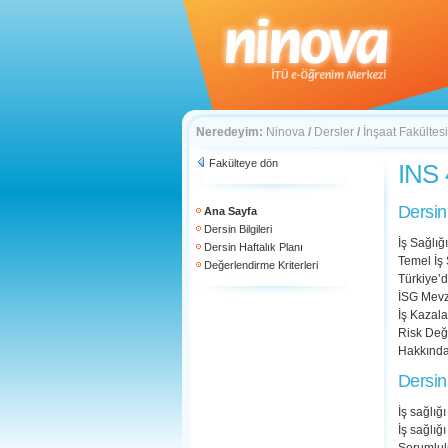
Neredeyim:
Ninova
/
Dersler
/
İnşaat Fakültesi
Fakülteye dön
INS 
Dersin
Ana Sayfa
Dersin Bilgileri
İş Sağlığ
Dersin Haftalık Planı
Temel İş 
Değerlendirme Kriterleri
Türkiye’
İSG Mevz
İş Kazala
Risk Değ
Hakkında
Dersin
İş sağlığ
İş sağlığ