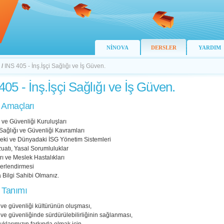
NİNOVA
DERSLER
YARDIM
/
INS 405 - İnş.İşçi Sağlığı ve İş Güven.
405 - İnş.İşçi Sağlığı ve İş Güven.
 Amaçları
ı ve Güvenliği Kuruluşları
Sağlığı ve Güvenliği Kavramları
deki ve Dünyadaki İSG Yönetim Sistemleri
uatı, Yasal Sorumluluklar
rı ve Meslek Hastalıkları
erlendirmesi
 Bilgi Sahibi Olmanız.
 Tanımı
ı ve güvenliği kültürünün oluşması,
ı ve güvenliğinde sürdürülebilirliğinin sağlanması,