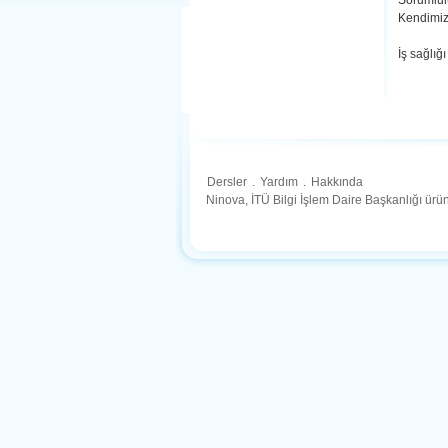
Sorumlulu
Kendimizi
İş sağlığ
Dersler
.
Yardım
.
Hakkında
Ninova, İTÜ Bilgi İşlem Daire Başkanlığı ür