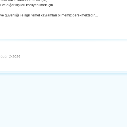
klarımızın farkında olmak için,
 ve diğer kişileri koruyabilmek için
ı ve güvenliği ile ilgili temel kavramları bilmemiz gerekmektedir…
ünüdür. © 2026