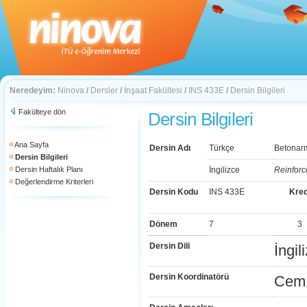
Neredeyim:
Ninova
/
Dersler
/
İnşaat Fakültesi
/
INS 433E
/
Dersin Bilgileri
Fakülteye dön
Dersin Bilgileri
Ana Sayfa
Dersin Adı
Türkçe
Betonarm
Dersin Bilgileri
Dersin Haftalık Planı
İngilizce
Reinforc
Değerlendirme Kriterleri
Dersin Kodu
INS 433E
Kred
Dönem
7
3
Dersin Dili
İngil
Dersin Koordinatörü
Cem