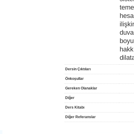
temel
hesap
ilişk
duvar
boyut
hakk
dilat
Dersin Çıktıları
Önkoşullar
Gereken Olanaklar
Diğer
Ders Kitabı
Diğer Referanslar