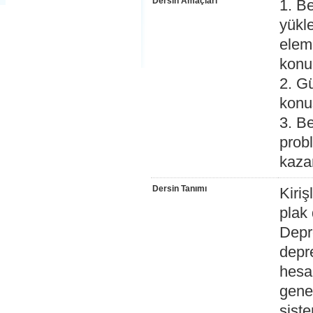
Dersin Amaçları
1. B
yükl
elema
konul
2. G
konu
3. Be
prob
kaza
Dersin Tanımı
Kiriş
plak
Depr
depre
hesa
gene
sist