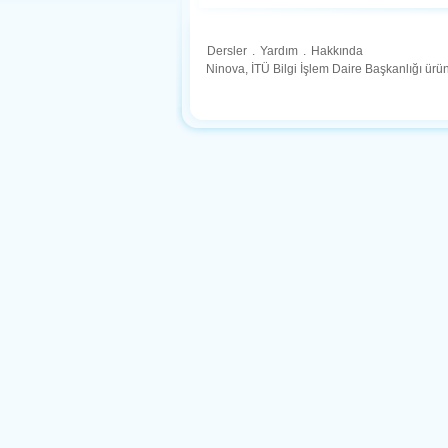
Dersler
.
Yardım
.
Hakkında
Ninova, İTÜ Bilgi İşlem Daire Başkanlığı ür