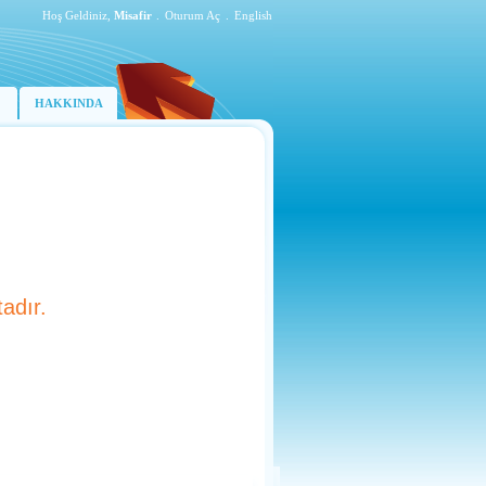
Hoş Geldiniz,
Misafir
.
Oturum Aç
.
English
HAKKINDA
adır.