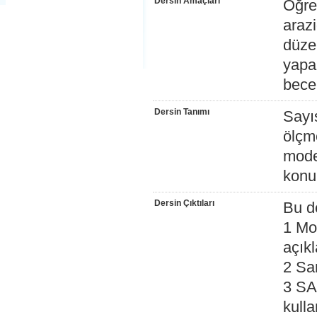
Dersin Amaçları
Öğren
araz
düze
yapa
bece
Dersin Tanımı
Sayı
ölçme
model
konu 
Dersin Çıktıları
Bu d
1 Mo
açıkl
2 Sa
3 SAM
kulla