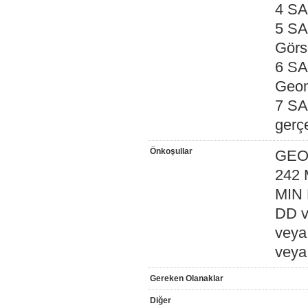
4 SA
5 SAM
Görse
6 SAM
Geom
7 SAM
gerçe
Önkoşullar
GEO 
242 
MIN 
DD 
veya
veya
Gereken Olanaklar
Diğer