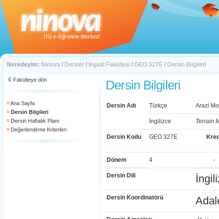
Neredeyim:
Ninova
/
Dersler
/
İnşaat Fakültesi
/
GEO 327E
/
Dersin Bilgileri
Fakülteye dön
Dersin Bilgileri
Ana Sayfa
Dersin Adı
Türkçe
Arazi M
Dersin Bilgileri
Dersin Haftalık Planı
İngilizce
Terrain 
Değerlendirme Kriterleri
Dersin Kodu
GEO 327E
Kred
Dönem
4
-
Dersin Dili
İngil
Dersin Koordinatörü
Adal