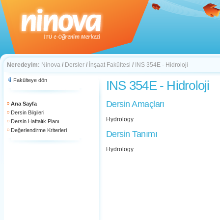
Neredeyim:
Ninova
/
Dersler
/
İnşaat Fakültesi
/
INS 354E - Hidroloji
Fakülteye dön
INS 354E - Hidroloji
Dersin Amaçları
Ana Sayfa
Dersin Bilgileri
Hydrology
Dersin Haftalık Planı
Değerlendirme Kriterleri
Dersin Tanımı
Hydrology