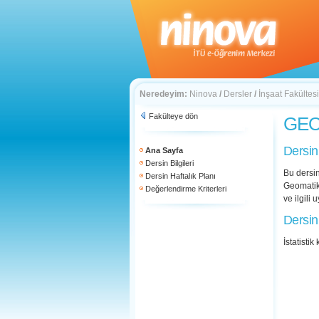
Neredeyim:
Ninova
/
Dersler
/
İnşaat Fakültesi
Fakülteye dön
GEO 
Dersin
Ana Sayfa
Dersin Bilgileri
Bu dersin
Dersin Haftalık Planı
Geomatik
Değerlendirme Kriterleri
ve ilgili
Dersin
İstatisti