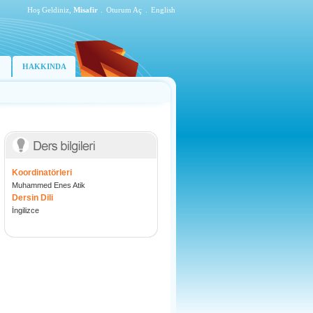
Hoş Geldiniz,
Misafir
.
Oturum Aç
.
English
HAKKINDA
Koordinatörleri
Muhammed Enes Atik
Dersin Dili
İngilizce