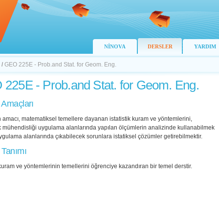
NİNOVA
DERSLER
YARDIM
/
GEO 225E - Prob.and Stat. for Geom. Eng.
225E - Prob.and Stat. for Geom. Eng.
 Amaçları
 amacı, matematiksel temellere dayanan istatistik kuram ve yöntemlerini,
 mühendisliği uygulama alanlarında yapılan ölçümlerin analizinde kullanabilmek
 uygulama alanlarında çıkabilecek sorunlara istatiksel çözümler getirebilmektir.
 Tanımı
k kuram ve yöntemlerinin temellerini öğrenciye kazandıran bir temel derstir.