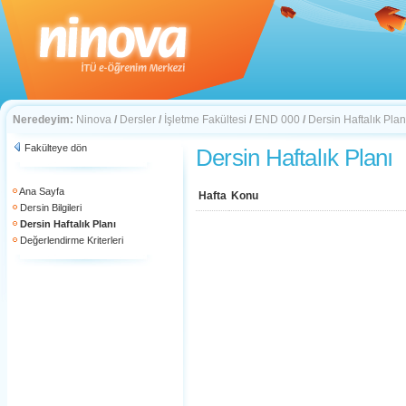
Neredeyim:
Ninova
/
Dersler
/
İşletme Fakültesi
/
END 000
/
Dersin Haftalık Plan
Fakülteye dön
Dersin Haftalık Planı
Ana Sayfa
Hafta
Konu
Dersin Bilgileri
Dersin Haftalık Planı
Değerlendirme Kriterleri