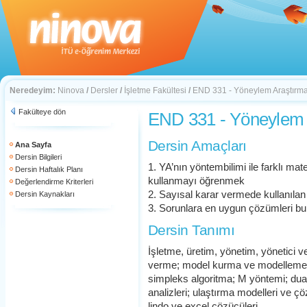
Neredeyim:
Ninova
/
Dersler
/
İşletme Fakültesi
/
END 331 - Yöneylem Araştırmas
Fakülteye dön
END 331 - Yöneylem A
Dersin Amaçları
Ana Sayfa
Dersin Bilgileri
1. YA’nın yöntembilimi ile farklı ma
Dersin Haftalık Planı
kullanmayı öğrenmek
Değerlendirme Kriterleri
2. Sayısal karar vermede kullanılan
Dersin Kaynakları
3. Sorunlara en uygun çözümleri b
Dersin Tanımı
İşletme, üretim, yönetim, yönetici 
verme; model kurma ve modelleme 
simpleks algoritma; M yöntemi; dual
analizleri; ulaştırma modelleri ve 
lindo ve excel çözücüleri