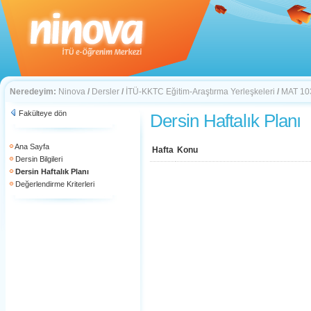
Neredeyim:
Ninova
/
Dersler
/
İTÜ-KKTC Eğitim-Araştırma Yerleşkeleri
/
MAT 10
Fakülteye dön
Dersin Haftalık Planı
Ana Sayfa
Hafta
Konu
Dersin Bilgileri
Dersin Haftalık Planı
Değerlendirme Kriterleri