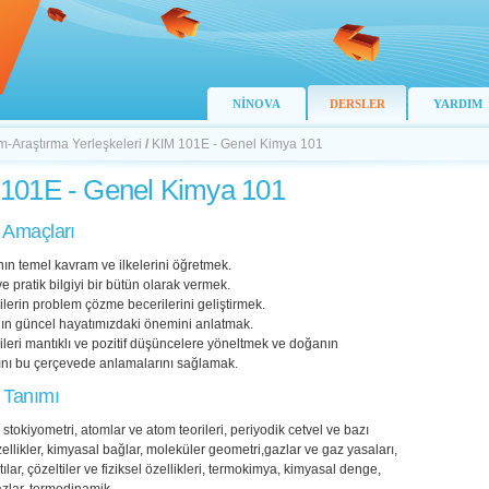
NİNOVA
DERSLER
YARDIM
-Araştırma Yerleşkeleri
/
KIM 101E - Genel Kimya 101
101E - Genel Kimya 101
 Amaçları
ın temel kavram ve ilkelerini öğretmek.
ve pratik bilgiyi bir bütün olarak vermek.
lerin problem çözme becerilerini geliştirmek.
ın güncel hayatımızdaki önemini anlatmak.
leri mantıklı ve pozitif düşüncelere yöneltmek ve doğanın
ını bu çerçevede anlamalarını sağlamak.
 Tanımı
stokiyometri, atomlar ve atom teorileri, periyodik cetvel ve bazı
ellikler, kimyasal bağlar, moleküler geometri,gazlar ve gaz yasaları,
atılar, çözeltiler ve fiziksel özellikleri, termokimya, kimyasal denge,