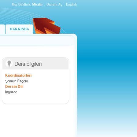
Hoş Geldiniz,
Misafir
.
Oturum Aç
.
English
HAKKINDA
Koordinatörleri
Şennur Özçelik
Dersin Dili
İngilizce