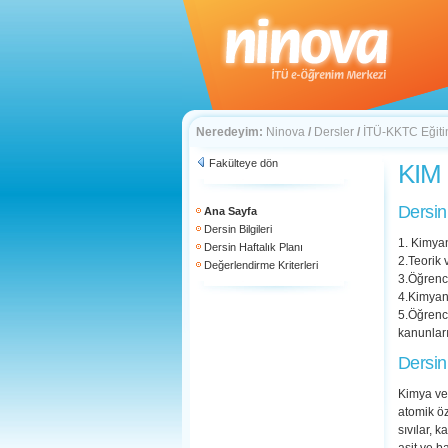
Neredeyim:
Ninova
/
Dersler
/
İTÜ-KKTC Eğitim
Fakülteye dön
KIM 
Dersin
Ana Sayfa
Dersin Bilgileri
1. Kimyan
Dersin Haftalık Planı
2.Teorik 
Değerlendirme Kriterleri
3.Öğrenci
4.Kimyan
5.Öğrenci
kanunlar
Dersin
Kimya ve 
atomik öz
sıvılar, k