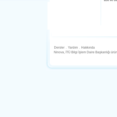
asit ve b
Dersler
.
Yardım
.
Hakkında
Ninova, İTÜ Bilgi İşlem Daire Başkanlığı ür