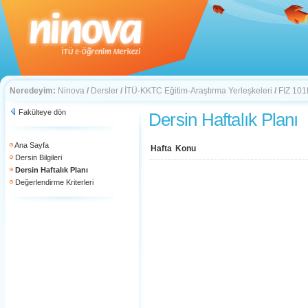
Neredeyim:
Ninova
/
Dersler
/
İTÜ-KKTC Eğitim-Araştırma Yerleşkeleri
/
FIZ 10
Fakülteye dön
Dersin Haftalık Planı
Ana Sayfa
Hafta
Konu
Dersin Bilgileri
Dersin Haftalık Planı
Değerlendirme Kriterleri