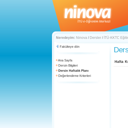
Neredeyim:
Ninova
/
Dersler
/
İTÜ-KKTC Eğitim
Fakülteye dön
Ders
Ana Sayfa
Hafta
K
Dersin Bilgileri
Dersin Haftalık Planı
Değerlendirme Kriterleri