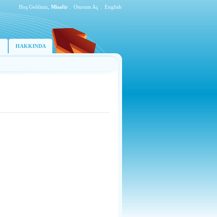
Hoş Geldiniz,
Misafir
.
Oturum Aç
.
English
HAKKINDA