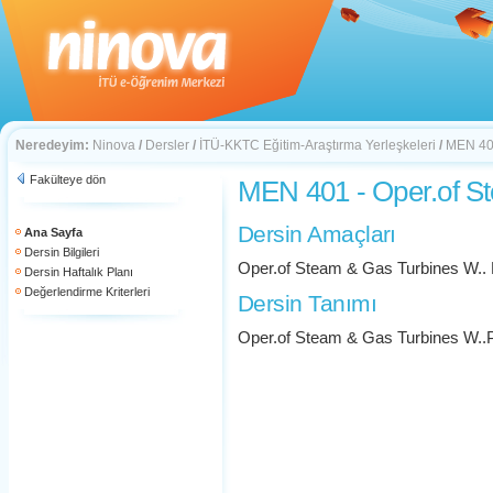
Neredeyim:
Ninova
/
Dersler
/
İTÜ-KKTC Eğitim-Araştırma Yerleşkeleri
/
MEN 401
Fakülteye dön
MEN 401 - Oper.of S
Dersin Amaçları
Ana Sayfa
Dersin Bilgileri
Oper.of Steam & Gas Turbines W.
Dersin Haftalık Planı
Değerlendirme Kriterleri
Dersin Tanımı
Oper.of Steam & Gas Turbines W