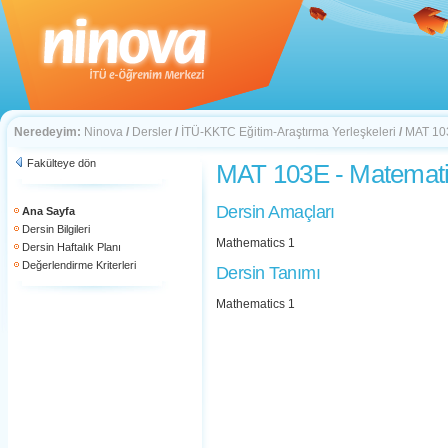
Neredeyim:
Ninova
/
Dersler
/
İTÜ-KKTC Eğitim-Araştırma Yerleşkeleri
/
MAT 103
Fakülteye dön
MAT 103E - Matemati
Dersin Amaçları
Ana Sayfa
Dersin Bilgileri
Mathematics 1
Dersin Haftalık Planı
Değerlendirme Kriterleri
Dersin Tanımı
Mathematics 1