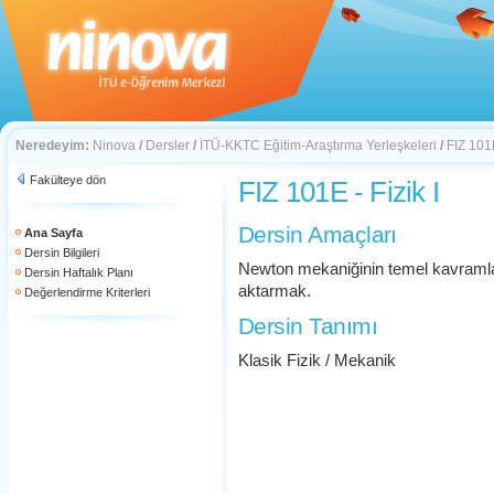
Neredeyim:
Ninova
/
Dersler
/
İTÜ-KKTC Eğitim-Araştırma Yerleşkeleri
/
FIZ 101E
Fakülteye dön
FIZ 101E - Fizik I
Dersin Amaçları
Ana Sayfa
Dersin Bilgileri
Newton mekaniğinin temel kavramlar
Dersin Haftalık Planı
aktarmak.
Değerlendirme Kriterleri
Dersin Tanımı
Klasik Fizik / Mekanik