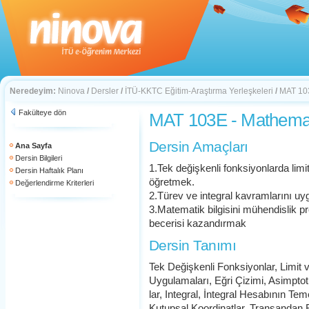
Neredeyim:
Ninova
/
Dersler
/
İTÜ-KKTC Eğitim-Araştırma Yerleşkeleri
/
MAT 103
Fakülteye dön
MAT 103E - Mathemat
Dersin Amaçları
Ana Sayfa
Dersin Bilgileri
1.Tek değişkenli fonksiyonlarda limit
Dersin Haftalık Planı
öğretmek.
Değerlendirme Kriterleri
2.Türev ve integral kavramlarını u
3.Matematik bilgisini mühendislik 
becerisi kazandırmak
Dersin Tanımı
Tek Değişkenli Fonksiyonlar, Limit v
Uygulamaları, Eğri Çizimi, Asimptot
lar, Integral, İntegral Hesabının Te
Kutupsal Koordinatlar, Transandan Fo