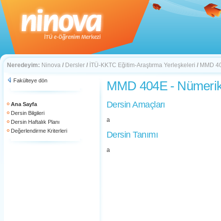
Neredeyim:
Ninova
/
Dersler
/
İTÜ-KKTC Eğitim-Araştırma Yerleşkeleri
/
MMD 404
Fakülteye dön
MMD 404E - Nümerik
Dersin Amaçları
Ana Sayfa
Dersin Bilgileri
a
Dersin Haftalık Planı
Değerlendirme Kriterleri
Dersin Tanımı
a