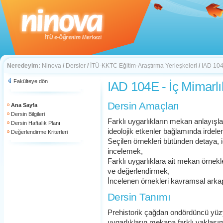
Neredeyim:
Ninova
/
Dersler
/
İTÜ-KKTC Eğitim-Araştırma Yerleşkeleri
/
IAD 104
Fakülteye dön
IAD 104E - İç Mimarlı
Dersin Amaçları
Ana Sayfa
Dersin Bilgileri
Farklı uygarlıkların mekan anlayışlar
Dersin Haftalık Planı
ideolojik etkenler bağlamında irdel
Değerlendirme Kriterleri
Seçilen örnekleri bütünden detaya, iç
incelemek,
Farklı uygarlıklara ait mekan örnekl
ve değerlendirmek,
İncelenen örnekleri kavramsal ark
Dersin Tanımı
Prehistorik çağdan ondördüncü yüzy
uygarlıkların mekana farklı yaklaşım