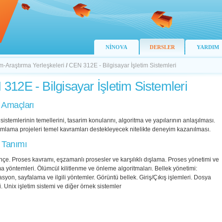
NİNOVA
DERSLER
YARDIM
-Araştırma Yerleşkeleri
/
CEN 312E - Bilgisayar İşletim Sistemleri
312E - Bilgisayar İşletim Sistemleri
 Amaçları
m sistemlerinin temellerini, tasarim konularını, algoritma ve yapılarının anlaşılması.
mlama projeleri temel kavramları destekleyecek nitelikte deneyim kazanılması.
 Tanımı
rihçe. Proses kavramı, eşzamanlı prosesler ve karşılıklı dışlama. Proses yönetimi ve
ma yöntemleri. Ölümcül kilitlenme ve önleme algoritmaları. Bellek yönetimi:
yon, sayfalama ve ilgili yöntemler. Görüntü bellek. Giriş/Çıkış işlemleri. Dosya
i. Unix işletim sistemi ve diğer örnek sistemler