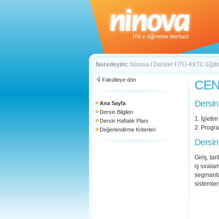
Neredeyim:
Ninova
/
Dersler
/
İTÜ-KKTC Eğitim
Fakülteye dön
CEN 
Dersin
Ana Sayfa
Dersin Bilgileri
1. İşleti
Dersin Haftalık Planı
2. Progra
Değerlendirme Kriterleri
Dersin
Giriş, ta
iş sırala
segmantas
sistemler