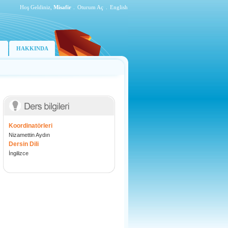
Hoş Geldiniz,
Misafir
.
Oturum Aç
.
English
HAKKINDA
Koordinatörleri
Nizamettin Aydın
Dersin Dili
İngilizce