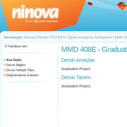
Neredeyim:
Ninova
/
Dersler
/
İTÜ-KKTC Eğitim-Araştırma Yerleşkeleri
/
MMD 408
Fakülteye dön
MMD 408E - Graduati
Dersin Amaçları
Ana Sayfa
Dersin Bilgileri
Graduation Project
Dersin Haftalık Planı
Değerlendirme Kriterleri
Dersin Tanımı
Graduation Project