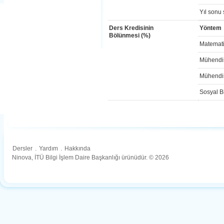
Yıl sonu 
Ders Kredisinin
Yöntem
Bölünmesi (%)
Matemati
Mühendis
Mühendis
Sosyal Bi
Dersler
.
Yardım
.
Hakkında
Ninova, İTÜ Bilgi İşlem Daire Başkanlığı ürünüdür. © 2026