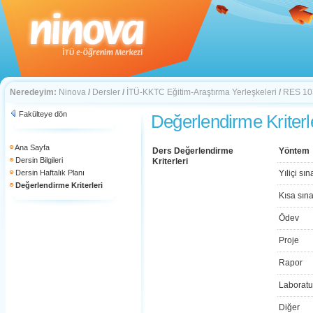
Neredeyim:
Ninova
/
Dersler
/
İTÜ-KKTC Eğitim-Araştırma Yerleşkeleri
/
RES 10
Fakülteye dön
Değerlendirme Kriterl
Ana Sayfa
Ders Değerlendirme
Yöntem
Dersin Bilgileri
Kriterleri
Dersin Haftalık Planı
Yıliçi sın
Değerlendirme Kriterleri
Kısa sın
Ödev
Proje
Rapor
Laboratu
Diğer