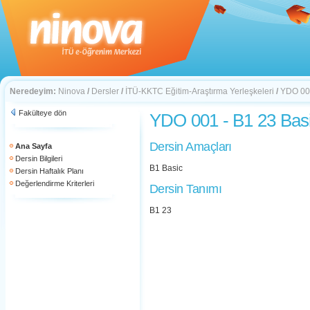
Neredeyim:
Ninova
/
Dersler
/
İTÜ-KKTC Eğitim-Araştırma Yerleşkeleri
/
YDO 001
Fakülteye dön
YDO 001 - B1 23 Bas
Dersin Amaçları
Ana Sayfa
Dersin Bilgileri
B1 Basic
Dersin Haftalık Planı
Değerlendirme Kriterleri
Dersin Tanımı
B1 23