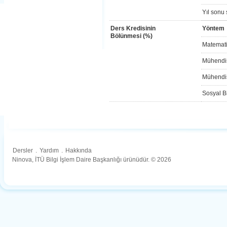
Yıl sonu 
Ders Kredisinin
Yöntem
Bölünmesi (%)
Matemati
Mühendis
Mühendis
Sosyal Bi
Dersler
.
Yardım
.
Hakkında
Ninova, İTÜ Bilgi İşlem Daire Başkanlığı ürünüdür. © 2026