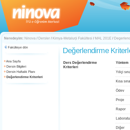
Neredeyim:
Ninova
/
Dersler
/
Kimya-Metalurji Fakültesi
/
MAL 201E
/
Degerlendi
Fakülteye dön
Değerlendirme Kriterl
Ana Sayfa
Ders Değerlendirme
Yöntem
Dersin Bilgileri
Kriterleri
Dersin Haftalık Planı
Yıliçi sın
Değerlendirme Kriterleri
Kısa sın
Ödev
Proje
Rapor
Laboratu
Diğer