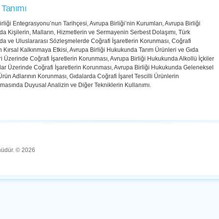
 Tanımı
rliği Entegrasyonu’nun Tarihçesi, Avrupa Birliği’nin Kurumları, Avrupa Birliği
a Kişilerin, Malların, Hizmetlerin ve Sermayenin Serbest Dolaşımı, Türk
a ve Uluslararası Sözleşmelerde Coğrafi İşaretlerin Korunması, Coğrafi
in Kırsal Kalkınmaya Etkisi, Avrupa Birliği Hukukunda Tarım Ürünleri ve Gıda
 Üzerinde Coğrafi İşaretlerin Korunması, Avrupa Birliği Hukukunda Alkollü İçkiler
lar Üzerinde Coğrafi İşaretlerin Korunması, Avrupa Birliği Hukukunda Geleneksel
 Ürün Adlarının Korunması, Gıdalarda Coğrafi İşaret Tescilli Ürünlerin
masında Duyusal Analizin ve Diğer Tekniklerin Kullanımı.
ünüdür. © 2026