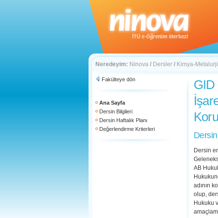
Neredeyim:
Ninova
/
Dersler
/
Kimya-Metalurji
Fakülteye dön
GID 
İşar
Ana Sayfa
Dersin Bilgileri
Kor
Dersin Haftalık Planı
Değerlendirme Kriterleri
Dersin
Dersin en
Gelenekse
AB Hukuku
Hukukund
adının ko
olup, der
Hukuku ve
amaçlama