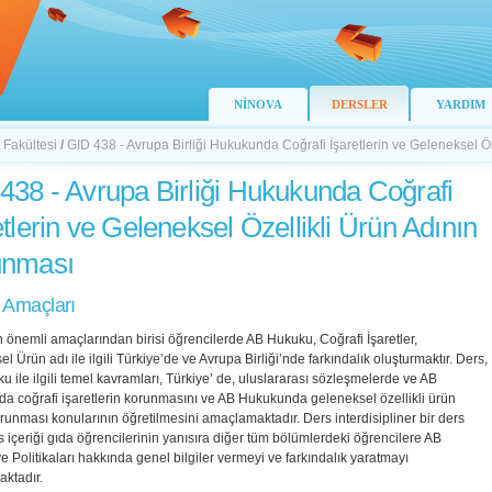
NİNOVA
DERSLER
YARDIM
 Fakültesi
/
GID 438 - Avrupa Birliği Hukukunda Coğrafi İşaretlerin ve Geleneksel Ö
438 - Avrupa Birliği Hukukunda Coğrafi
etlerin ve Geleneksel Özellikli Ürün Adının
unması
 Amaçları
 önemli amaçlarından birisi öğrencilerde AB Hukuku, Coğrafi İşaretler,
l Ürün adı ile ilgili Türkiye’de ve Avrupa Birliği’nde farkındalık oluşturmaktır. Ders,
 ile ilgili temel kavramları, Türkiye’ de, uluslararası sözleşmelerde ve AB
a coğrafi işaretlerin korunmasını ve AB Hukukunda geleneksel özellikli ürün
runması konularının öğretilmesini amaçlamaktadır. Ders interdisipliner bir ders
s içeriği gıda öğrencilerinin yanısıra diğer tüm bölümlerdeki öğrencilere AB
 Politikaları hakkında genel bilgiler vermeyi ve farkındalık yaratmayı
ktadır.