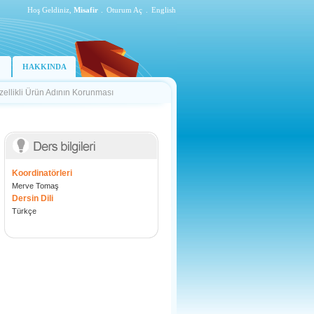
Hoş Geldiniz,
Misafir
.
Oturum Aç
.
English
HAKKINDA
zellikli Ürün Adının Korunması
Koordinatörleri
Merve Tomaş
Dersin Dili
Türkçe