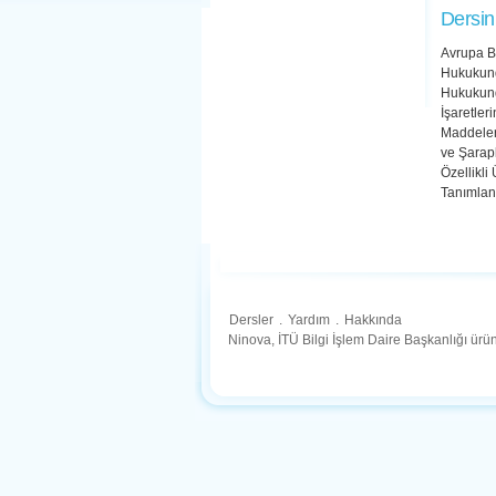
Dersin
Avrupa Bi
Hukukund
Hukukund
İşaretler
Maddeleri
ve Şarap
Özellikli
Tanımlan
Dersler
.
Yardım
.
Hakkında
Ninova, İTÜ Bilgi İşlem Daire Başkanlığı ür