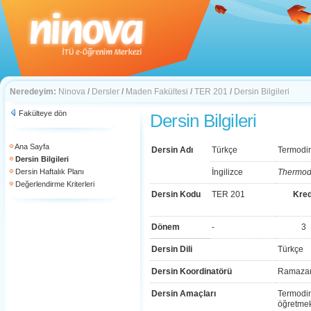
Neredeyim:
Ninova
/
Dersler
/
Maden Fakültesi
/
TER 201
/
Dersin Bilgileri
Fakülteye dön
Dersin Bilgileri
Ana Sayfa
Dersin Adı
Türkçe
Termodi
Dersin Bilgileri
Dersin Haftalık Planı
İngilizce
Thermod
Değerlendirme Kriterleri
Dersin Kodu
TER 201
Kred
Dönem
-
3
Dersin Dili
Türkçe
Dersin Koordinatörü
Ramazan
Dersin Amaçları
Termodina
öğretmek