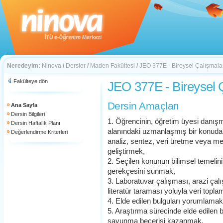
Neredeyim:
Ninova
/
Dersler
/
Maden Fakültesi
/
JEO 377E - Bireysel Çalışmala
Fakülteye dön
JEO 377E - Bireysel 
Dersin Amaçları
Ana Sayfa
Dersin Bilgileri
1. Öğrencinin, öğretim üyesi danışma
Dersin Haftalık Planı
alanındaki uzmanlaşmış bir konuda 
Değerlendirme Kriterleri
analiz, sentez, veri üretme veya me
geliştirmek,
2. Seçilen konunun bilimsel temelin
gerekçesini sunmak,
3. Laboratuvar çalışması, arazi çal
literatür taraması yoluyla veri top
4. Elde edilen bulguları yorumlamak,
5. Araştırma sürecinde elde edilen b
savunma becerisi kazanmak.