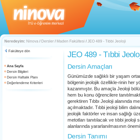
Neredeyim:
Ninova
/
Dersler
/
Maden Fakültesi
/
JEO 489 - Tıbbi Jeoloji
Fakülteye dön
JEO 489 - Tıbbi Jeoloj
Dersin Amaçları
Ana Sayfa
Dersin Bilgileri
Günümüzde sağlıklı bir yaşam orta
Dersin Haftalık Planı
bölgenin jeolojik özellikle-rinin he
Değerlendirme Kriterleri
kazanmıştır. Bu amaçla Jeoloji bölü
hem bu konu öğrencilere tanıtılmakt
gerektiren Tıbbı Jeoloji alanında me
açılmaktadır. Tıbbi jeoloji bilim dal
jeolojik faktörler ve insan sağlığı üze
metotları tanıtılacak ve tıbbi jeoloj
alanlarında yararlanılmasının önemi 
Dersin Tanımı