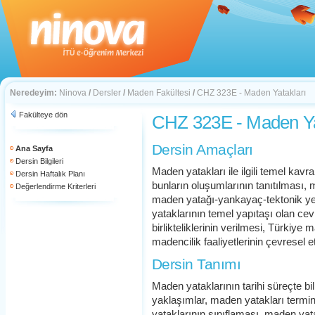
Neredeyim:
Ninova
/
Dersler
/
Maden Fakültesi
/
CHZ 323E - Maden Yatakları
Fakülteye dön
CHZ 323E - Maden Ya
Dersin Amaçları
Ana Sayfa
Dersin Bilgileri
Maden yatakları ile ilgili temel kavr
Dersin Haftalık Planı
bunların oluşumlarının tanıtılması, 
Değerlendirme Kriterleri
maden yatağı-yankayaç-tektonik yer 
yataklarının temel yapıtaşı olan cev
birlikteliklerinin verilmesi, Türkiye
madencilik faaliyetlerinin çevresel e
Dersin Tanımı
Maden yataklarının tarihi süreçte bil
yaklaşımlar, maden yatakları termi
yataklarının sınıflaması, maden yat