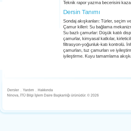
Teknik rapor yazma becerisini kaz
Dersin Tanımı
Sondaj akışkanları: Türler, seçim ve s
Çamur killeri: Su bağlama mekanizmas
Su bazlı çamurlar: Düşük katılı disp
çamurlar, kimyasal katkılar, kirletici
filtrasyon-yoğunluk-katı kontrolü. İn
çamurları, tuz çamurları ve iyileştir
iyileştirme. Kuyu tamamlama akışkanla
Dersler
.
Yardım
.
Hakkında
Ninova, İTÜ Bilgi İşlem Daire Başkanlığı ürünüdür. © 2026