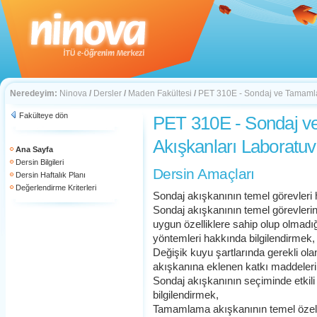
Neredeyim:
Ninova
/
Dersler
/
Maden Fakültesi
/
PET 310E - Sondaj ve Tamamla
Fakülteye dön
PET 310E - Sondaj 
Akışkanları Laboratuv
Ana Sayfa
Dersin Bilgileri
Dersin Amaçları
Dersin Haftalık Planı
Değerlendirme Kriterleri
Sondaj akışkanının temel görevleri 
Sondaj akışkanının temel görevlerini
uygun özelliklere sahip olup olmadığ
yöntemleri hakkında bilgilendirmek,
Değişik kuyu şartlarında gerekli ola
akışkanına eklenen katkı maddeleri
Sondaj akışkanının seçiminde etkili
bilgilendirmek,
Tamamlama akışkanının temel özelli