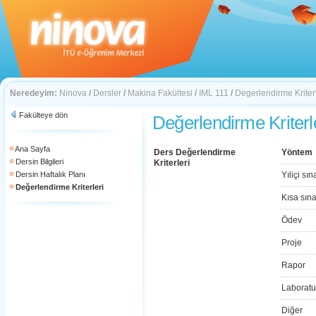
Neredeyim:
Ninova
/
Dersler
/
Makina Fakültesi
/
IML 111
/
Degerlendirme Kriterl
Fakülteye dön
Değerlendirme Kriterl
Ana Sayfa
Ders Değerlendirme
Yöntem
Dersin Bilgileri
Kriterleri
Dersin Haftalık Planı
Yıliçi sın
Değerlendirme Kriterleri
Kısa sın
Ödev
Proje
Rapor
Laboratu
Diğer