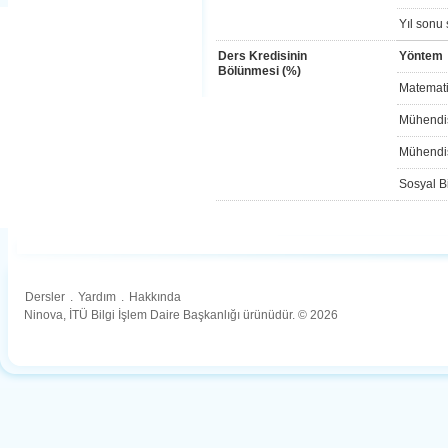
Yıl sonu 
Ders Kredisinin
Yöntem
Bölünmesi (%)
Matemati
Mühendis
Mühendis
Sosyal Bi
Dersler
.
Yardım
.
Hakkında
Ninova, İTÜ Bilgi İşlem Daire Başkanlığı ürünüdür. © 2026