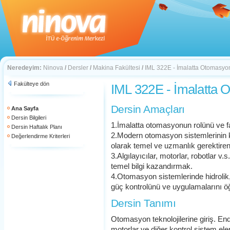
Neredeyim:
Ninova
/
Dersler
/
Makina Fakültesi
/
IML 322E - İmalatta Otomasyo
Fakülteye dön
IML 322E - İmalatta
Dersin Amaçları
Ana Sayfa
Dersin Bilgileri
1.İmalatta otomasyonun rolünü ve f
Dersin Haftalık Planı
2.Modern otomasyon sistemlerinin kul
Değerlendirme Kriterleri
olarak temel ve uzmanlık gerektiren
3.Algılayıcılar, motorlar, robotlar 
temel bilgi kazandırmak.
4.Otomasyon sistemlerinde hidroli
güç kontrolünü ve uygulamalarını ö
Dersin Tanımı
Otomasyon teknolojilerine giriş. Endüs
motorlar ve diğer kontrol sistem ele