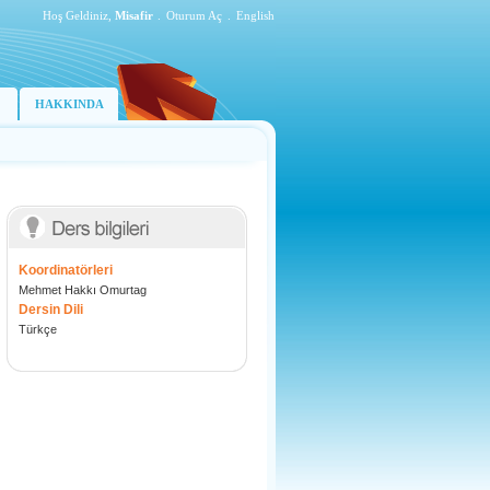
Hoş Geldiniz,
Misafir
.
Oturum Aç
.
English
HAKKINDA
Koordinatörleri
Mehmet Hakkı Omurtag
Dersin Dili
Türkçe