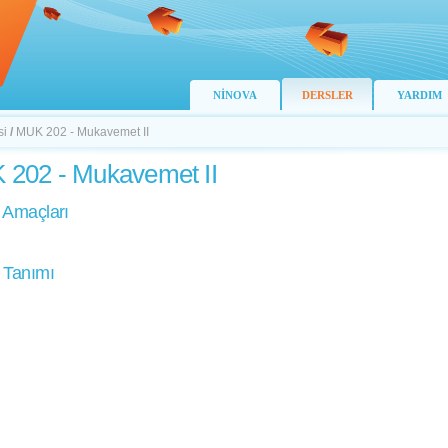
NİNOVA
DERSLER
YARDIM
si
/
MUK 202 - Mukavemet II
202 - Mukavemet II
 Amaçları
 Tanımı