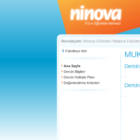
Neredeyim:
Ninova
/
Dersler
/
Makina Fakülte
Fakülteye dön
MUK 
Dersin
Ana Sayfa
Dersin Bilgileri
..
Dersin Haftalık Planı
Değerlendirme Kriterleri
Dersin
..