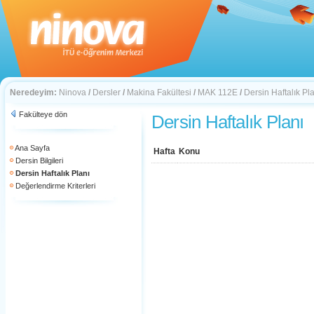
Neredeyim:
Ninova
/
Dersler
/
Makina Fakültesi
/
MAK 112E
/
Dersin Haftalık Pl
Fakülteye dön
Dersin Haftalık Planı
Ana Sayfa
Hafta
Konu
Dersin Bilgileri
Dersin Haftalık Planı
Değerlendirme Kriterleri