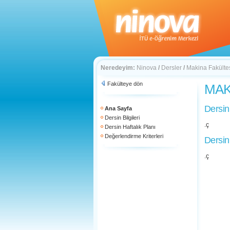
Neredeyim:
Ninova
/
Dersler
/
Makina Fakülte
Fakülteye dön
MAK 
Dersin
Ana Sayfa
Dersin Bilgileri
.ç
Dersin Haftalık Planı
Değerlendirme Kriterleri
Dersin
.ç