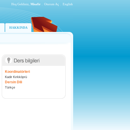
Hoş Geldiniz,
Misafir
.
Oturum Aç
.
English
HAKKINDA
Koordinatörleri
Kadir Kırkköprü
Dersin Dili
Türkçe