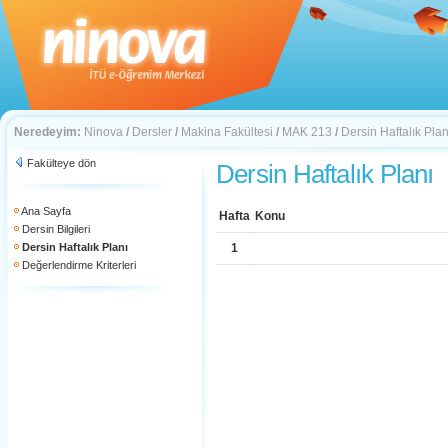
Neredeyim:
Ninova
/
Dersler
/
Makina Fakültesi
/
MAK 213
/
Dersin Haftalık Plan
Fakülteye dön
Dersin Haftalık Planı
Ana Sayfa
Hafta
Konu
Dersin Bilgileri
Dersin Haftalık Planı
1
Değerlendirme Kriterleri