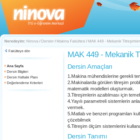
Neredeyim:
Ninova
/
Dersler
/
Makina Fakültesi
/
MAK 449 - Mekanik Titreşimler
Fakülteye dön
MAK 449 - Mekanik Ti
Dersin Amaçları
Ana Sayfa
Dersin Bilgileri
1.Makina mühendislerine gerekli teme
Dersin Haftalık Planı
2.Makinalarda görülen titreşim probl
Değerlendirme Kriterleri
matematik modelleri oluşturmak.
3.Titreşimlerin azaltılması için teme
4.Yayılı parametreli sistemlerin anlaş
vermek.
5.Matlab ve benzeri programları kull
çözebilmek
6.Titreşim ölçüm sistemlerini kullan
Dersin Tanımı