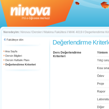
Neredeyim:
Ninova
/
Dersler
/
Makina Fakültesi
/
MAK 4019
/
Degerlendirme Krit
Fakülteye dön
Değerlendirme Kriterl
Ana Sayfa
Ders Değerlendirme
Yöntem
Dersin Bilgileri
Kriterleri
Dersin Haftalık Planı
Yıliçi sın
Değerlendirme Kriterleri
Kısa sın
Ödev
Proje
Rapor
Laboratu
Diğer