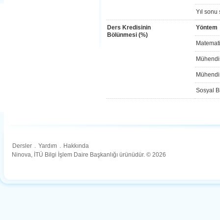
Yıl sonu 
Ders Kredisinin
Yöntem
Bölünmesi (%)
Matemati
Mühendis
Mühendis
Sosyal Bi
Dersler
.
Yardım
.
Hakkında
Ninova, İTÜ Bilgi İşlem Daire Başkanlığı ürünüdür. © 2026